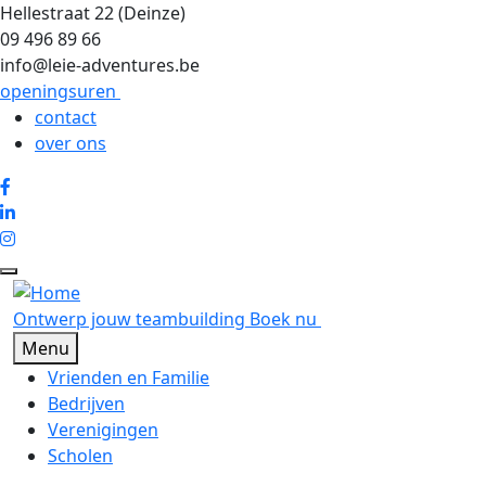
Overslaan en naar de inhoud gaan
Hellestraat 22 (Deinze)
09 496 89 66
info@leie-adventures.be
openingsuren
Gebruikersmenu
contact
over ons
Ontwerp jouw teambuilding
Boek nu
Menu
Hoofdnavigatie
Vrienden en Familie
Bedrijven
Verenigingen
Scholen